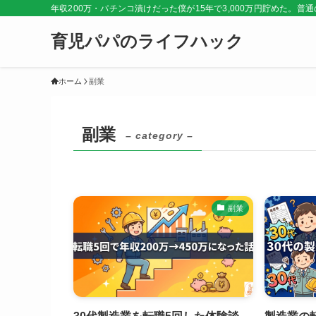
年収200万・パチンコ漬けだった僕が15年で3,000万円貯めた。
育児パパのライフハック
ホーム
副業
副業
– category –
副業