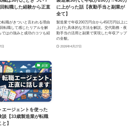
転職は30代だときつい？
製造業30代で年収が200万→450万
5回転職した経験から正直
に上がった話【夜勤手当と副業が
全て】
代の転職がきついと言われる理由
製造業で年収200万円台から450万円以上に
5回転職して感じたリアルを解
上げた具体的な方法を解説。交代勤務・夜
ならではの強みと成功のコツも紹
勤手当の活用と副業で実現した年収アップ
の全貌。
27日
2026年4月27日
副業
トエージェントを使った
験談【33歳製造業が転職
こと】