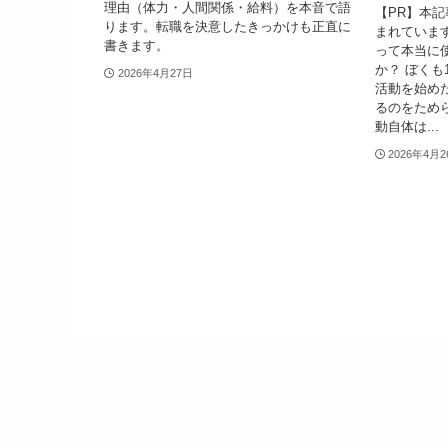
理由（体力・人間関係・給料）を本音で語
【PR】本
ります。転職を決意したきっかけも正直に
まれていま
書きます。
って本当に
か？ ぼく
2026年4月27日
活動を始め
るのをため
動自体は...
2026年4月