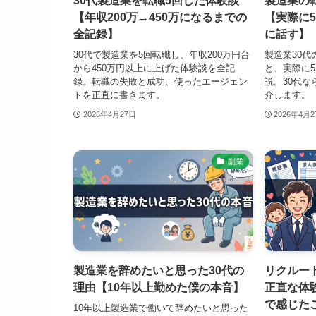
30代製造業を転職5回した体験談
製造業の
【年収200万→450万になるまでの
【実際に
全記録】
に話す】
30代で製造業を5回転職し、年収200万円台
製造業30
から450万円以上に上げた体験談を全記
と、実際に
録。転職の失敗と成功、使ったエージェン
説。30代
トを正直に書きます。
介します。
2026年4月27日
2026年4月
副業
製造業を辞めたいと思った30代の
リクルー
理由【10年以上勤めた僕の本音】
正直な体
で感じた
10年以上製造業で働いて辞めたいと思った