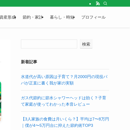
資産形成
節約・家計
暮らし・時短
プロフィール
検索
新着記事
水道代が高い原因は子育て？月2000円の現役パ
パが正直に書く我が家の実額
ガス代節約に節水シャワーヘッドは効く？子育
て家庭が使ってわかった本音レビュー
【3人家族の食費は月いくら？】平均は7〜8万円
｜僕が4〜5万円台に抑えた節約術TOP3