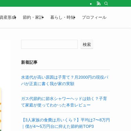
資産形成
節約・家計
暮らし・時短
プロフィール
検索
新着記事
水道代が高い原因は子育て？月2000円の現役パ
パが正直に書く我が家の実額
ガス代節約に節水シャワーヘッドは効く？子育
て家庭が使ってわかった本音レビュー
【3人家族の食費は月いくら？】平均は7〜8万円
｜僕が4〜5万円台に抑えた節約術TOP3