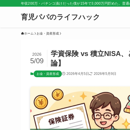
年収200万・パチンコ漬けだった僕が15年で3,000万円貯めた。
育児パパのライフハック
ホーム
お金・資産形成
学資保険 vs 積立NIS
2026
5/09
論】
2026年4月5日
2026年5月9日
お金・資産形成