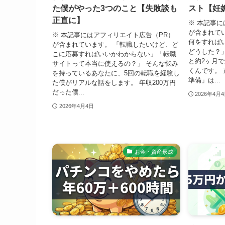
た僕がやった3つのこと【失敗談も
スト【妊
正直に】
※ 本記事に
が含まれて
※ 本記事にはアフィリエイト広告（PR）
何をすれば
が含まれています。 「転職したいけど、ど
どうした？」
こに応募すればいいかわからない」「転職
と約2ヶ月
サイトって本当に使えるの？」 そんな悩み
くんです。
を持っているあなたに、5回の転職を経験し
準備」は...
た僕がリアルな話をします。 年収200万円
だった僕...
2026年4月
2026年4月4日
お金・資産形成