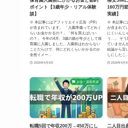
保育園入園前にかかるお金と節約
格安SIM
ポイント【3歳年少・リアル体験
160万円
談】
実績】
※ 本記事にはアフィリエイト広告（PR）
※ 本記事に
が含まれています。 「入園準備ってどれく
が含まれてい
らいお金かかるの？」「何を買えばいい
にくいんじ
の？」 今年の4月、3歳の娘が年少として保
う…」 そ
育園に入園しました。入園前はわからない
ていません
ことだらけで、何にどれくらいかかるのか
結論から言
全然イメー...
しにしたこ..
2026年4月4日
2026年4月
お金・資産形成
転職5回で年収200万→450万にし
二人目出