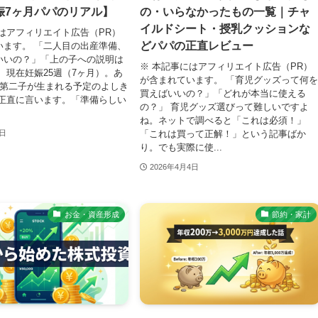
娠7ヶ月パパのリアル】
の・いらなかったもの一覧｜チャ
イルドシート・授乳クッションな
はアフィリエイト広告（PR）
どパパの正直レビュー
います。 「二人目の出産準備、
いいの？」「上の子への説明は
※ 本記事にはアフィリエイト広告（PR）
 現在妊娠25週（7ヶ月）。あ
が含まれています。 「育児グッズって何
で第二子が生まれる予定のよしき
買えばいいの？」「どれが本当に使える
 正直に言います。「準備らしい
の？」 育児グッズ選びって難しいですよ
ね。ネットで調べると「これは必須！」
「これは買って正解！」という記事ばか
4日
り。でも実際に使...
2026年4月4日
お金・資産形成
節約・家計