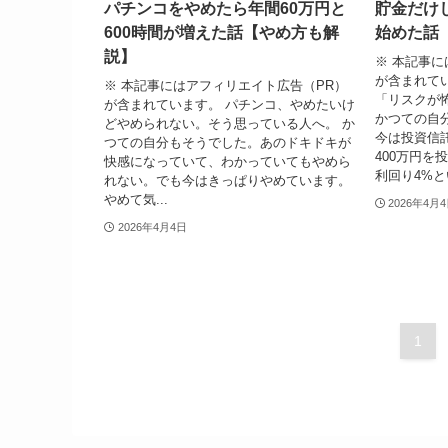
パチンコをやめたら年間60万円と
貯金だけ
600時間が増えた話【やめ方も解
始めた話
説】
※ 本記事に
が含まれて
※ 本記事にはアフィリエイト広告（PR）
「リスクが
が含まれています。 パチンコ、やめたいけ
かつての自
どやめられない。そう思っている人へ。 か
今は投資信託
つての自分もそうでした。あのドキドキが
400万円を
快感になっていて、わかっていてもやめら
利回り4%とい
れない。でも今はきっぱりやめています。
やめて気...
2026年4月
2026年4月4日
1