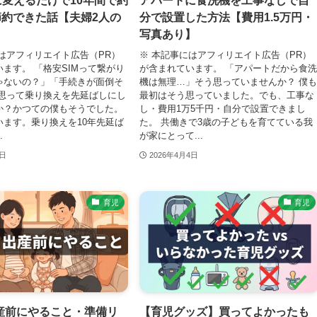
に変えるだけで10年間で約
アパートに食洗機を工事なしで自
節約できた話【夫婦2人の
分で設置した方法【費用1.5万円・
写真あり】
はアフィリエイト広告（PR）
※ 本記事にはアフィリエイト広告（PR）
ます。 「格安SIMって繋がり
が含まれています。 「アパートだから食
ゃないの？」「手続きが面倒そ
機は無理…」そう思っていませんか？ 僕
う思って乗り換えを先延ばしにし
最初はそう思っていました。でも、工事な
か？かつての僕もそうでした。
し・費用1万5千円・自分で設置できまし
います。乗り換えを10年先延ば
た。 共働きで3歳の子どもを育てている我
.
が家にとって...
4日
2026年4月4日
育児
育児
産前にやること・準備リ
【育児グッズ】買ってよかったも