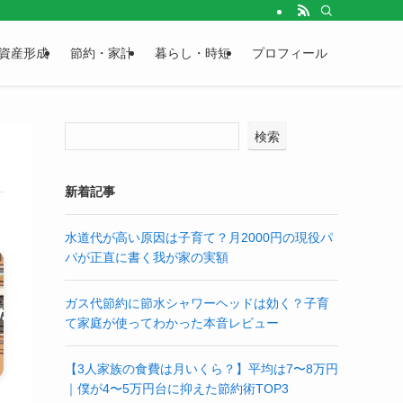
資産形成
節約・家計
暮らし・時短
プロフィール
検索
新着記事
水道代が高い原因は子育て？月2000円の現役パ
パが正直に書く我が家の実額
ガス代節約に節水シャワーヘッドは効く？子育
て家庭が使ってわかった本音レビュー
【3人家族の食費は月いくら？】平均は7〜8万円
｜僕が4〜5万円台に抑えた節約術TOP3