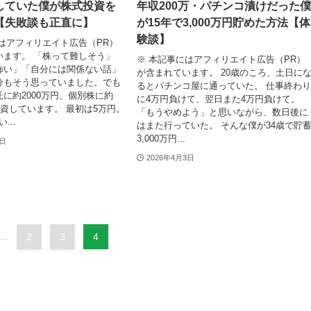
していた僕が株式投資を
年収200万・パチンコ漬けだった
【失敗談も正直に】
が15年で3,000万円貯めた方法【体
験談】
はアフィリエイト広告（PR）
います。 「株って難しそう」
※ 本記事にはアフィリエイト広告（PR）
怖い」「自分には関係ない話」
が含まれています。 20歳のころ、土日に
分もそう思っていました。でも
るとパチンコ屋に通っていた。 仕事終わ
に約2000万円、個別株に約
に4万円負けて、翌日また4万円負けて。
投資しています。 最初は5万円。
「もうやめよう」と思いながら、数日後に
...
はまた行っていた。 そんな僕が34歳で貯
3,000万円...
4日
2026年4月3日
...
2
3
4