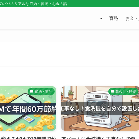
普通のパパのリアルな節約・育児・お金の話。
育児
お金・
節約・家計
暮らし・時短